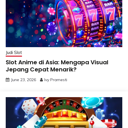
Judi Slot
Slot Anime di Asia: Mengapa Visual
Jepang Cepat Menarik?
June 23, 2026
Ivy Pramesti