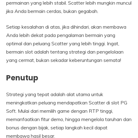
permainan yang lebih stabil. Scatter lebih mungkin muncul
jika Anda bermain cerdas, bukan gegabah.
Setiap kesalahan di atas, jika dihindari, akan membawa
Anda lebih dekat pada pengalaman bermain yang
optimal dan peluang Scatter yang lebih tinggi. Ingat,
bermain slot adalah tentang strategi dan pengelolaan
yang cermat, bukan sekadar keberuntungan semata!
Penutup
Strategi yang tepat adalah alat utama untuk
meningkatkan peluang mendapatkan Scatter di slot PG
Soft. Mulai dari memilih game dengan RTP tinggi,
memanfaatkan fitur demo, hingga mengelola taruhan dan
bonus dengan bijak, setiap langkah kecil dapat
membawa hasil besar.