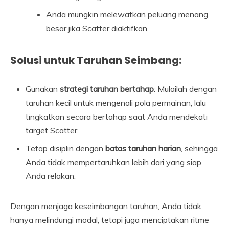
Anda mungkin melewatkan peluang menang
besar jika Scatter diaktifkan.
Solusi untuk Taruhan Seimbang:
Gunakan
strategi taruhan bertahap
: Mulailah dengan
taruhan kecil untuk mengenali pola permainan, lalu
tingkatkan secara bertahap saat Anda mendekati
target Scatter.
Tetap disiplin dengan
batas taruhan harian
, sehingga
Anda tidak mempertaruhkan lebih dari yang siap
Anda relakan.
Dengan menjaga keseimbangan taruhan, Anda tidak
hanya melindungi modal, tetapi juga menciptakan ritme