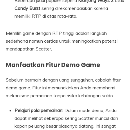
Beberapa judul populer seperti
Mahjong Ways 2
atau
Candy Burst
sering direkomendasikan karena
memiliki RTP di atas rata-rata.
Memilih game dengan RTP tinggi adalah langkah
sederhana namun cerdas untuk meningkatkan potensi
mendapatkan Scatter.
Manfaatkan Fitur Demo Game
Sebelum bermain dengan uang sungguhan, cobalah fitur
demo game. Fitur ini memungkinkan Anda memahami
mekanisme permainan tanpa risiko kehilangan saldo.
Pelajari pola permainan:
Dalam mode demo, Anda
dapat melihat seberapa sering Scatter muncul dan
kapan peluang besar biasanya datang. Ini sangat