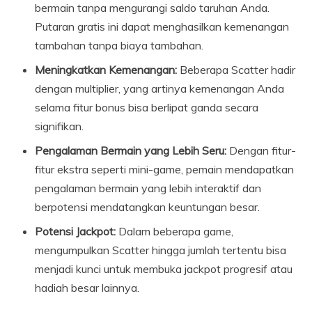
bermain tanpa mengurangi saldo taruhan Anda.
Putaran gratis ini dapat menghasilkan kemenangan
tambahan tanpa biaya tambahan.
Meningkatkan Kemenangan:
Beberapa Scatter hadir
dengan multiplier, yang artinya kemenangan Anda
selama fitur bonus bisa berlipat ganda secara
signifikan.
Pengalaman Bermain yang Lebih Seru:
Dengan fitur-
fitur ekstra seperti mini-game, pemain mendapatkan
pengalaman bermain yang lebih interaktif dan
berpotensi mendatangkan keuntungan besar.
Potensi Jackpot:
Dalam beberapa game,
mengumpulkan Scatter hingga jumlah tertentu bisa
menjadi kunci untuk membuka jackpot progresif atau
hadiah besar lainnya.