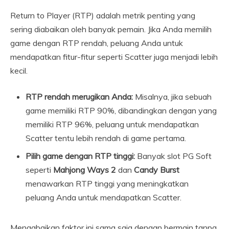
Return to Player (RTP) adalah metrik penting yang
sering diabaikan oleh banyak pemain. Jika Anda memilih
game dengan RTP rendah, peluang Anda untuk
mendapatkan fitur-fitur seperti Scatter juga menjadi lebih
kecil.
RTP rendah merugikan Anda:
Misalnya, jika sebuah
game memiliki RTP 90%, dibandingkan dengan yang
memiliki RTP 96%, peluang untuk mendapatkan
Scatter tentu lebih rendah di game pertama.
Pilih game dengan RTP tinggi:
Banyak slot PG Soft
seperti
Mahjong Ways 2
dan
Candy Burst
menawarkan RTP tinggi yang meningkatkan
peluang Anda untuk mendapatkan Scatter.
Mengabaikan faktor ini sama saja dengan bermain tanpa