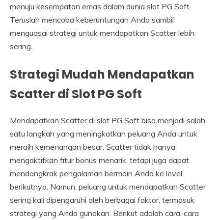
menuju kesempatan emas dalam dunia slot PG Soft.
Teruslah mencoba keberuntungan Anda sambil
menguasai strategi untuk mendapatkan Scatter lebih
sering.
Strategi Mudah Mendapatkan
Scatter di Slot PG Soft
Mendapatkan Scatter di slot PG Soft bisa menjadi salah
satu langkah yang meningkatkan peluang Anda untuk
meraih kemenangan besar. Scatter tidak hanya
mengaktifkan fitur bonus menarik, tetapi juga dapat
mendongkrak pengalaman bermain Anda ke level
berikutnya. Namun, peluang untuk mendapatkan Scatter
sering kali dipengaruhi oleh berbagai faktor, termasuk
strategi yang Anda gunakan. Berikut adalah cara-cara