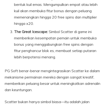
bentuk kuil emas. Mengumpulkan empat atau lebih
kuil akan membuka fitur bonus dengan peluang
memenangkan hingga 20 free spins dan multiplier
hingga x20.
The Great Icescape:
Simbol Scatter di game ini
memberikan kesempatan pemain untuk membuka
bonus yang menggabungkan free spins dengan
fitur penghancur blok es, membuat setiap putaran
lebih berpotensi menang.
PG Soft benar-benar mengintegrasikan Scatter ke dalam
mekanisme permainan mereka dengan sangat kreatif,
memberikan peluang besar untuk meningkatkan adrenalin
dan keuntungan.
Scatter bukan hanya simbol biasa—itu adalah jalan