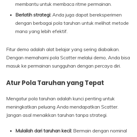
membantu untuk membaca ritme permainan.
Berlatih strategi:
Anda juga dapat bereksperimen
dengan berbagai pola taruhan untuk melihat metode
mana yang lebih efektif.
Fitur demo adalah alat belajar yang sering diabaikan.
Dengan memahami pola Scatter melalui demo, Anda bisa
masuk ke permainan sungguhan dengan percaya diri.
Atur Pola Taruhan yang Tepat
Mengatur pola taruhan adalah kunci penting untuk
meningkatkan peluang Anda mendapatkan Scatter.
Jangan asal menaikkan taruhan tanpa strategi.
Mulailah dari taruhan kecil:
Bermain dengan nominal