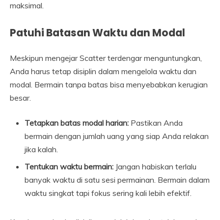
maksimal.
Patuhi Batasan Waktu dan Modal
Meskipun mengejar Scatter terdengar menguntungkan,
Anda harus tetap disiplin dalam mengelola waktu dan
modal. Bermain tanpa batas bisa menyebabkan kerugian
besar.
Tetapkan batas modal harian:
Pastikan Anda
bermain dengan jumlah uang yang siap Anda relakan
jika kalah.
Tentukan waktu bermain:
Jangan habiskan terlalu
banyak waktu di satu sesi permainan. Bermain dalam
waktu singkat tapi fokus sering kali lebih efektif.