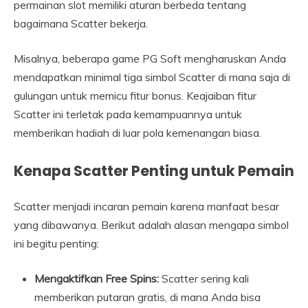
permainan slot memiliki aturan berbeda tentang
bagaimana Scatter bekerja.
Misalnya, beberapa game PG Soft mengharuskan Anda
mendapatkan minimal tiga simbol Scatter di mana saja di
gulungan untuk memicu fitur bonus. Keajaiban fitur
Scatter ini terletak pada kemampuannya untuk
memberikan hadiah di luar pola kemenangan biasa.
Kenapa Scatter Penting untuk Pemain
Scatter menjadi incaran pemain karena manfaat besar
yang dibawanya. Berikut adalah alasan mengapa simbol
ini begitu penting:
Mengaktifkan Free Spins:
Scatter sering kali
memberikan putaran gratis, di mana Anda bisa