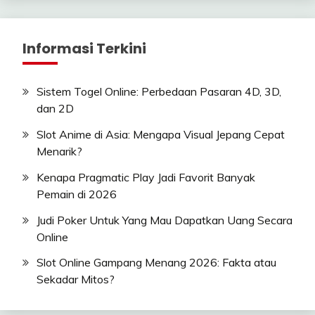
Informasi Terkini
Sistem Togel Online: Perbedaan Pasaran 4D, 3D,
dan 2D
Slot Anime di Asia: Mengapa Visual Jepang Cepat
Menarik?
Kenapa Pragmatic Play Jadi Favorit Banyak
Pemain di 2026
Judi Poker Untuk Yang Mau Dapatkan Uang Secara
Online
Slot Online Gampang Menang 2026: Fakta atau
Sekadar Mitos?