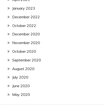
January 2023
December 2022
October 2022
December 2020
November 2020
October 2020
September 2020
August 2020
July 2020
June 2020
May 2020