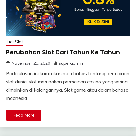
Judi Slot
Perubahan Slot Dari Tahun Ke Tahun
November 29, 2020
superadmin
Pada ulasan ini kami akan membahas tentang permainan
slot dunia, slot merupakan permainan casino yang sering
dimainkan di kalangannya. Slot game atau dalam bahasa
Indonesia
Read More