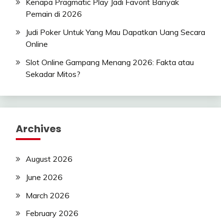
Kenapa Pragmatic Play Jadi Favorit Banyak
Pemain di 2026
Judi Poker Untuk Yang Mau Dapatkan Uang Secara
Online
Slot Online Gampang Menang 2026: Fakta atau
Sekadar Mitos?
Archives
August 2026
June 2026
March 2026
February 2026