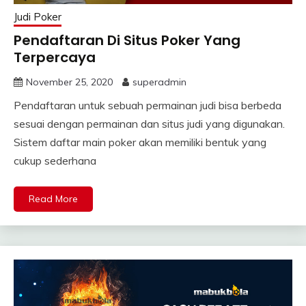
Judi Poker
Pendaftaran Di Situs Poker Yang
Terpercaya
November 25, 2020
superadmin
Pendaftaran untuk sebuah permainan judi bisa berbeda
sesuai dengan permainan dan situs judi yang digunakan.
Sistem daftar main poker akan memiliki bentuk yang
cukup sederhana
Read More