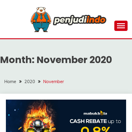
Skip
to
content
Game Slot Online
PENJUDIINDO
Month:
November 2020
Home
2020
November