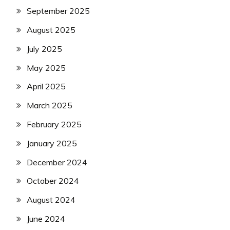
September 2025
August 2025
July 2025
May 2025
April 2025
March 2025
February 2025
January 2025
December 2024
October 2024
August 2024
June 2024