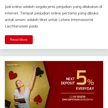
Judi online adalah segala jenis perjudian yang dilakukan di
internet. Tempat perjudian online pertama yang dibuka
untuk umum, adalah tiket untuk Lotere Internasional
Liechtenstein pada
Read More