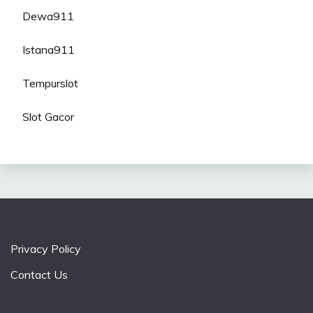
Dewa911
Istana911
Tempurslot
Slot Gacor
Privacy Policy
Contact Us