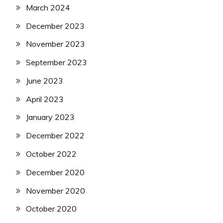
March 2024
December 2023
November 2023
September 2023
June 2023
April 2023
January 2023
December 2022
October 2022
December 2020
November 2020
October 2020