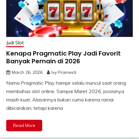
Judi Slot
Kenapa Pragmatic Play Jadi Favorit
Banyak Pemain di 2026
March 26, 2026
Ivy Pramesti
Nama Pragmatic Play hampir selalu muncul saat orang
membahas slot online. Sampai Maret 2026, posisinya
masih kuat. Alasannya bukan cuma karena ramai
dibicarakan, tetapi karena
Read More