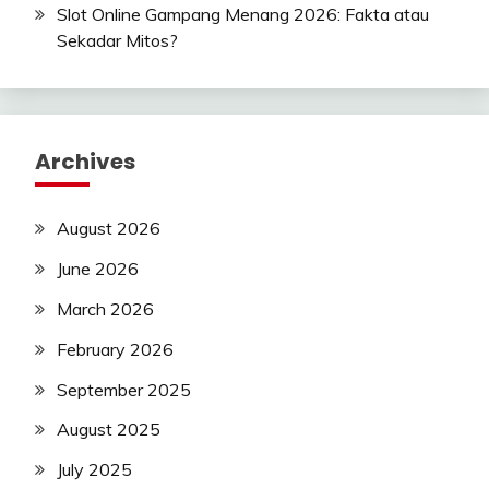
Slot Online Gampang Menang 2026: Fakta atau
Sekadar Mitos?
Archives
August 2026
June 2026
March 2026
February 2026
September 2025
August 2025
July 2025