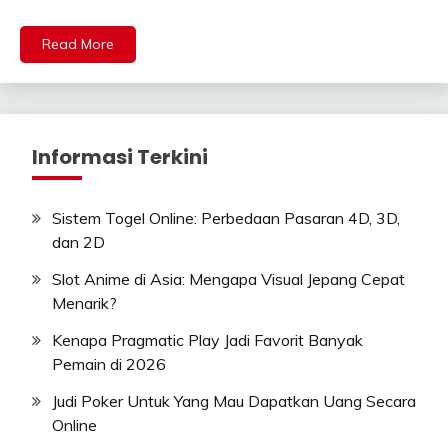
Read More
Informasi Terkini
Sistem Togel Online: Perbedaan Pasaran 4D, 3D,
dan 2D
Slot Anime di Asia: Mengapa Visual Jepang Cepat
Menarik?
Kenapa Pragmatic Play Jadi Favorit Banyak
Pemain di 2026
Judi Poker Untuk Yang Mau Dapatkan Uang Secara
Online