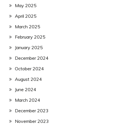
May 2025
April 2025
March 2025
February 2025
January 2025
December 2024
October 2024
August 2024
June 2024
March 2024
December 2023
November 2023